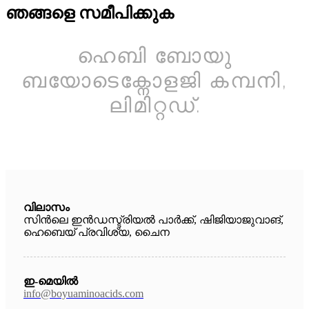
ഞങ്ങളെ സമീപിക്കുക
ഹെബി ബോയു
ബയോടെക്നോളജി കമ്പനി,
ലിമിറ്റഡ്.
വിലാസം
സിൻലെ ഇൻഡസ്ട്രിയൽ പാർക്ക്, ഷിജിയാജുവാങ്,
ഹെബെയ് പ്രവിശ്യ, ചൈന
ഇ-മെയിൽ
info@boyuaminoacids.com