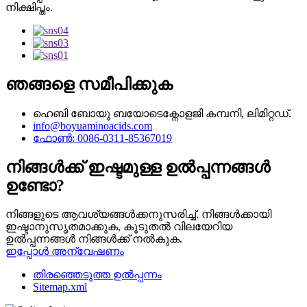
നിക്ഷിപ്തം.
ഞങ്ങളെ സമീപിക്കുക
ഹെബി ബോയു ബയോടെക്നോളജി കമ്പനി, ലിമിറ്റഡ്.
info@boyuaminoacids.com
ഫോൺ: 0086-0311-85367019
നിങ്ങൾക്ക് ഇഷ്ടമുള്ള ഉൽപ്പന്നങ്ങൾ
ഉണ്ടോ?
നിങ്ങളുടെ ആവശ്യങ്ങൾക്കനുസരിച്ച്, നിങ്ങൾക്കായി
ഇഷ്ടാനുസൃതമാക്കുക, കൂടുതൽ വിലയേറിയ
ഉൽപ്പന്നങ്ങൾ നിങ്ങൾക്ക് നൽകുക.
ഇപ്പോൾ അന്വേഷണം
തിരഞ്ഞെടുത്ത ഉൽപ്പന്നം
Sitemap.xml