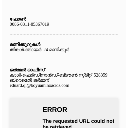
ഫോൺ
0086-0311-85367019
മണിക്കൂറുകൾ
തിങ്കൾ-ഞായർ: 24 മണിക്കൂർ
ജർമ്മൻ ഓഫീസ്
കാൾ-ഫെർഡിനാൻഡ്-ബ്രൗൺ സ്ട്രീറ്റ്. 528359
ബ്രെമെൻ ജർമ്മനി
eduard.qi@boyuaminoacids.com