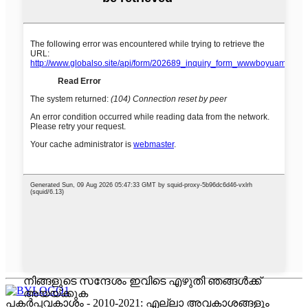
നിങ്ങളുടെ സന്ദേശം ഇവിടെ എഴുതി ഞങ്ങൾക്ക്
അയയ്ക്കുക
പകർപ്പവകാശം - 2010-2021: എല്ലാ അവകാശങ്ങളും