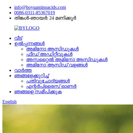
info@boyuaminoacids.com
0086-0311-85367019
തിങ്കൾ-ഞായർ: 24 മണിക്കൂർ
വീട്
ഉൽപ്പന്നങ്ങൾ
അമിനോ ആസിഡുകൾ
ഫീഡ് അഡിറ്റീവുകൾ
അസറ്റൈൽ അമിനോ ആസിഡുകൾ
അമിനോ ആസിഡ് വളങ്ങൾ
വാർത്ത
ഞങ്ങളേക്കുറിച്ച്
പതിവുചോദ്യങ്ങൾ
എന്റർപ്രൈസ് ഓണർ
ഞങ്ങളെ സമീപിക്കുക
English