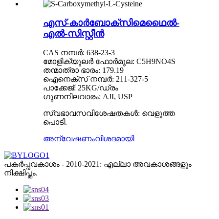
എസ്-കാർബോക്സിമെഥൈൽ-
എൽ-സിസ്റ്റീൻ
CAS നമ്പർ: 638-23-3
മോളിക്യുലർ ഫോർമുല: C5H9NO4S
തന്മാത്രാ ഭാരം: 179.19
ഐനെക്സ് നമ്പർ: 211-327-5
പാക്കേജ്: 25KG/ഡ്രം
ഗുണനിലവാരം: AJI, USP
സ്വഭാവസവിശേഷതകൾ: വെളുത്ത
പൊടി.
അന്വേഷണം
വിശദമായി
പകർപ്പവകാശം - 2010-2021: എല്ലാ അവകാശങ്ങളും
നിക്ഷിപ്തം.