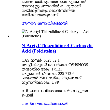
മെഥനോൾ, എത്തനോൾ, എഥൈൽ
അസറ്റേറ്റ്, ഈഥറിൽ ചെറുതായി
ലയിക്കുന്നതും ബെൻസീനിൽ
ലയിക്കാത്തതുമാണ്.
അന്വേഷണം
വിശദമായി
N-Acetyl-Thiazolidine-4-Carboxylic
Acid (Folcisteine)
CAS നമ്പർ: 5025-82-1
മോളിക്യുലർ ഫോർമുല: C6H9NO3S
തന്മാത്രാ ഭാരം: 175.21
ഐനെക്സ് നമ്പർ: 225-713-6
പാക്കേജ്: 25KG/ഡ്രം, 25kg/ബാഗ്
ഗുണനിലവാരം: USP
സ്വഭാവസവിശേഷതകൾ: വെളുത്ത
പൊടി.
അന്വേഷണം
വിശദമായി