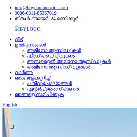
info@boyuaminoacids.com
0086-0311-85367019
തിങ്കൾ-ഞായർ: 24 മണിക്കൂർ
വീട്
ഉൽപ്പന്നങ്ങൾ
അമിനോ ആസിഡുകൾ
ഫീഡ് അഡിറ്റീവുകൾ
അസറ്റൈൽ അമിനോ ആസിഡുകൾ
അമിനോ ആസിഡ് വളങ്ങൾ
വാർത്ത
ഞങ്ങളേക്കുറിച്ച്
പതിവുചോദ്യങ്ങൾ
എന്റർപ്രൈസ് ഓണർ
ഞങ്ങളെ സമീപിക്കുക
English