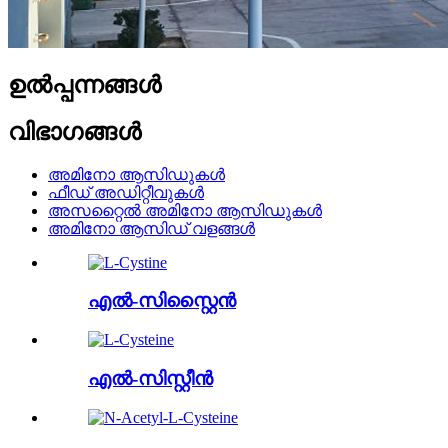
ഉൽപ്പന്നങ്ങൾ
വിഭാഗങ്ങൾ
അമിനോ ആസിഡുകൾ
ഫീഡ് അഡിറ്റീവുകൾ
അസറ്റൈൽ അമിനോ ആസിഡുകൾ
അമിനോ ആസിഡ് വളങ്ങൾ
എൽ-സിസ്റ്റൈൻ
എൽ-സിസ്റ്റീൻ