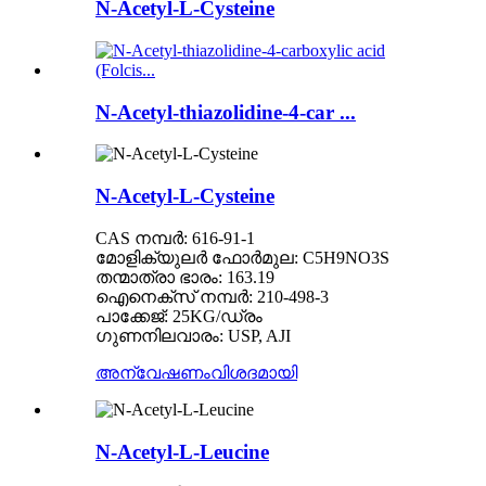
N-Acetyl-L-Cysteine
N-Acetyl-thiazolidine-4-car ...
N-Acetyl-L-Cysteine
CAS നമ്പർ: 616-91-1
മോളിക്യുലർ ഫോർമുല: C5H9NO3S
തന്മാത്രാ ഭാരം: 163.19
ഐനെക്സ് നമ്പർ: 210-498-3
പാക്കേജ്: 25KG/ഡ്രം
ഗുണനിലവാരം: USP, AJI
അന്വേഷണം
വിശദമായി
N-Acetyl-L-Leucine