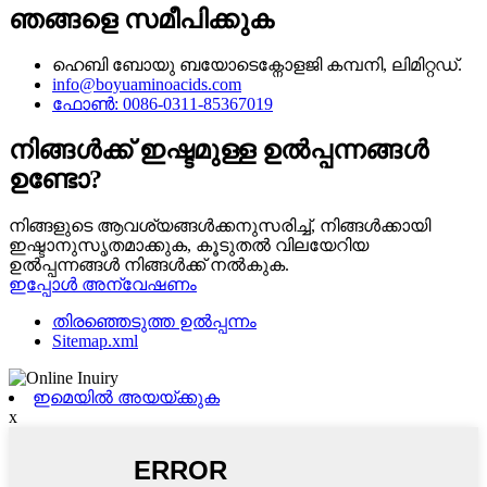
ഞങ്ങളെ സമീപിക്കുക
ഹെബി ബോയു ബയോടെക്നോളജി കമ്പനി, ലിമിറ്റഡ്.
info@boyuaminoacids.com
ഫോൺ: 0086-0311-85367019
നിങ്ങൾക്ക് ഇഷ്ടമുള്ള ഉൽപ്പന്നങ്ങൾ
ഉണ്ടോ?
നിങ്ങളുടെ ആവശ്യങ്ങൾക്കനുസരിച്ച്, നിങ്ങൾക്കായി
ഇഷ്ടാനുസൃതമാക്കുക, കൂടുതൽ വിലയേറിയ
ഉൽപ്പന്നങ്ങൾ നിങ്ങൾക്ക് നൽകുക.
ഇപ്പോൾ അന്വേഷണം
തിരഞ്ഞെടുത്ത ഉൽപ്പന്നം
Sitemap.xml
ഇമെയിൽ അയയ്ക്കുക
x